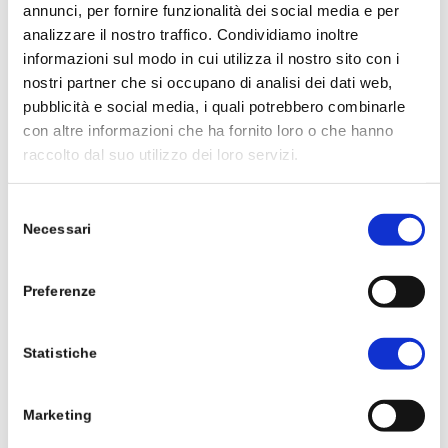
In grado di affrontare pendenze del 50% (27°)
annunci, per fornire funzionalità dei social media e per
analizzare il nostro traffico. Condividiamo inoltre
Percorsi ristretti fino a 90 cm
informazioni sul modo in cui utilizza il nostro sito con i
nostri partner che si occupano di analisi dei dati web,
Sistema di navigazione HoloScope 360 Dual
pubblicità e social media, i quali potrebbero combinarle
LiDAR
con altre informazioni che ha fornito loro o che hanno
raccolto dal suo utilizzo dei loro servizi.
Scarica le specifiche tecniche complete
Selezione
Necessari
del
consenso
Richiedi un preventivo o
Preferenze
informazioni
Statistiche
Marketing