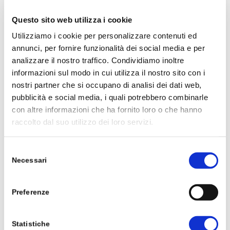
Date del corso
Questo sito web utilizza i cookie
Utilizziamo i cookie per personalizzare contenuti ed
Sabato 29 novembre 2025 ore 10.00 – 12.00
annunci, per fornire funzionalità dei social media e per
domenica 7 dicembre 2025 ore 10.00 – 12.00
analizzare il nostro traffico. Condividiamo inoltre
domenica 14 dicembre 2025 ore 10.00 – 12.00
informazioni sul modo in cui utilizza il nostro sito con i
nostri partner che si occupano di analisi dei dati web,
Costi e iscrizioni
pubblicità e social media, i quali potrebbero combinarle
con altre informazioni che ha fornito loro o che hanno
Quota di partecipazione:
€ 45,00 (materiale
raccolto dal suo utilizzo dei loro servizi.
incluso)
Numero massimo:
15 partecipanti per gruppo
Selezione
Necessari
Chiusura iscrizioni:
3 giorni prima della data del
del
consenso
corso
Preferenze
Come prenotare
WhatsApp:
347 1731017
Statistiche