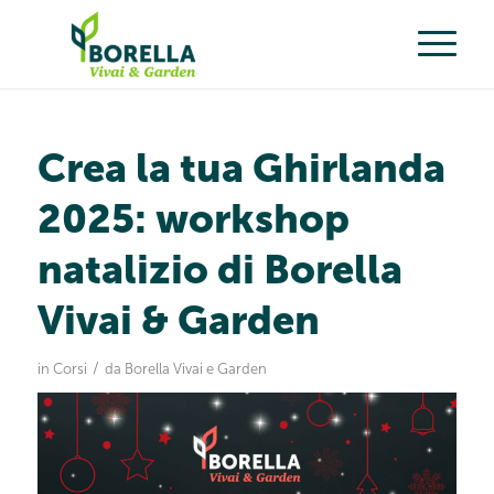
Crea la tua Ghirlanda
2025: workshop
natalizio di Borella
Vivai & Garden
/
in
Corsi
da
Borella Vivai e Garden