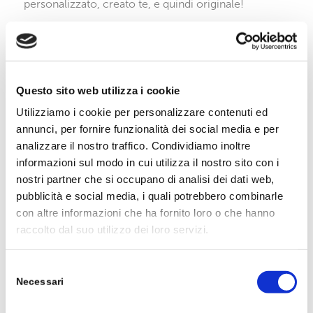
personalizzato, creato te, e quindi originale!
Ti aspettiamo prima di capodanno, il 28 dicembre
dalle ore 10.00 alle 12.00.
Per prenotare il vostro posto, scrivete via WhatsApp
Questo sito web utilizza i cookie
al numero
3471731017
o chiamando il numero
Utilizziamo i cookie per personalizzare contenuti ed
0498872081
.
annunci, per fornire funzionalità dei social media e per
Vi aspettiamo numerosi!
analizzare il nostro traffico. Condividiamo inoltre
informazioni sul modo in cui utilizza il nostro sito con i
I posti sono limitati fino a 15 partecipanti e la
nostri partner che si occupano di analisi dei dati web,
prenotazione è obbligatoria. Chiusura iscrizioni il 23
pubblicità e social media, i quali potrebbero combinarle
dicembre.
con altre informazioni che ha fornito loro o che hanno
raccolto dal suo utilizzo dei loro servizi.
Costo Euro 25 materiali compresi.
Selezione
Condividi questo articolo
Necessari
del
consenso