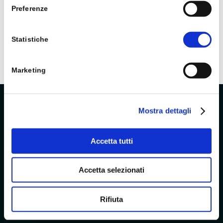
Preferenze
Statistiche
Marketing
Mostra dettagli
Accetta tutti
Borella Vivai & Garden produce e commercializza
Accetta selezionati
piante, alberi ed articoli per il giardinaggio. L’azienda,
con sede nei pressi di Padova, offre servizi di
consulenza e progettazione degli spazi verdi.
Rifiuta