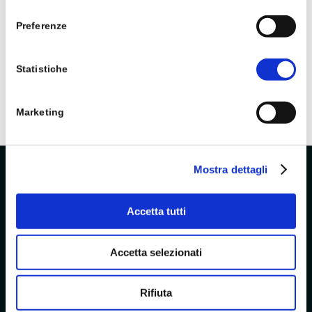
consenso
Preferenze
Statistiche
Marketing
Mostra dettagli
Accetta tutti
Borella Vivai & Garden produce e commercializza
Accetta selezionati
piante, alberi ed articoli per il giardinaggio. L’azienda,
con sede nei pressi di Padova, offre servizi di
Rifiuta
consulenza e progettazione degli spazi verdi.