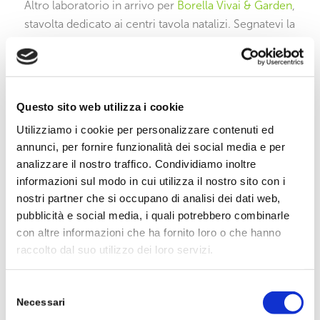
Altro laboratorio in arrivo per
Borella Vivai & Garden
,
stavolta dedicato ai centri tavola natalizi. Segnatevi la
data: il 18 dicembre 2022 dalle ore 10 alle 12 ti
insegneremo a realizzare il tuo centro tavola
natalizio con materiali naturali, bacche e candele.
Questo sito web utilizza i cookie
Per prenotare il vostro posto, scrivete via WhatsApp
al numero
3471731017
o chiamando il numero
Utilizziamo i cookie per personalizzare contenuti ed
0498872081
annunci, per fornire funzionalità dei social media e per
analizzare il nostro traffico. Condividiamo inoltre
Vi aspettiamo numerosi!
informazioni sul modo in cui utilizza il nostro sito con i
nostri partner che si occupano di analisi dei dati web,
I posti sono limitati e la prenotazione è obbligatoria.
pubblicità e social media, i quali potrebbero combinarle
Costo Euro 45 materiali compresi.
con altre informazioni che ha fornito loro o che hanno
Chiusura iscrizioni il 30 novembre per un massimo
raccolto dal suo utilizzo dei loro servizi.
di 15 partecipanti.
Selezione
Necessari
del
Condividi questo articolo